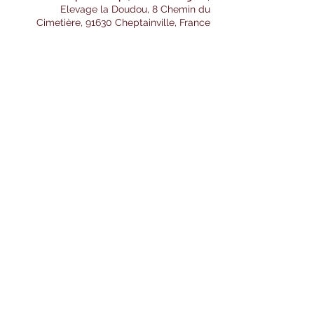
Elevage la Doudou, 8 Chemin du
Cimetière, 91630 Cheptainville, France
Partager cet événement
Formulaire d'abonnement
OK