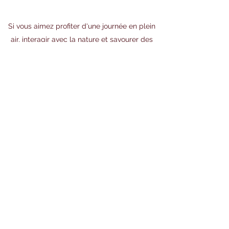
Si vous aimez profiter d'une journée en plein
air, interagir avec la nature et savourer des
produits frais et naturels, vous êtes au bon
endroit. pour le bonheur de toute la famille. Si
vous êtes dans les environs de Paris, passez
nous voir, vous ne le regretterez pas !